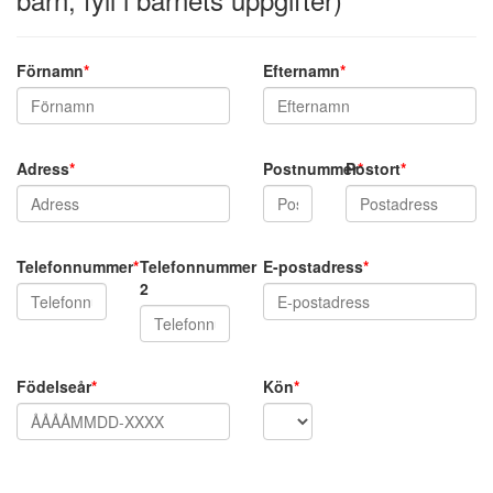
Förnamn
*
Efternamn
*
Adress
*
Postnummer
Postort
*
*
Telefonnummer
*
Telefonnummer
E-postadress
*
2
Födelseår
*
Kön
*