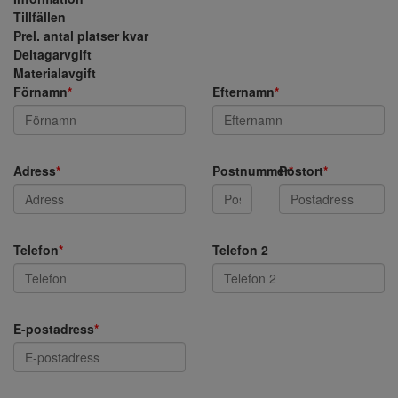
Tillfällen
Prel. antal platser kvar
Deltagarvgift
Materialavgift
Förnamn
*
Efternamn
*
Adress
*
Postnummer
Postort
*
*
Telefon
*
Telefon 2
E-postadress
*