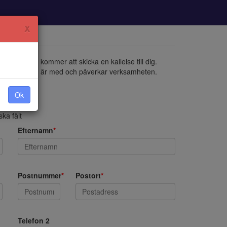
x
an och som kommer att skicka en kallelse till dig.
arrangerar och är med och påverkar verksamheten.
Ok
ka fält
Efternamn
*
Postnummer
*
Postort
*
Telefon 2