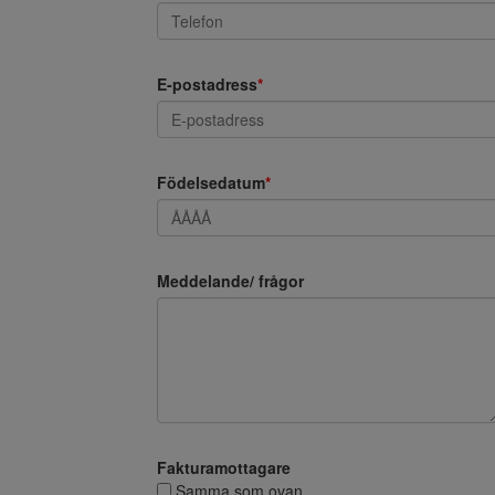
E-postadress
*
Födelsedatum
*
Meddelande/ frågor
Fakturamottagare
Samma som ovan