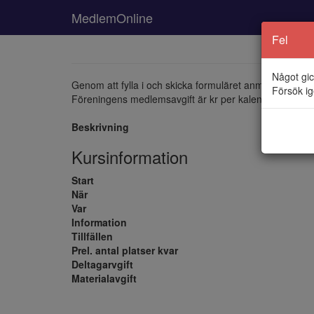
MedlemOnline
Fel
Något gic
Genom att fylla i och skicka formuläret anmäler du dig 
Försök ig
Föreningens medlemsavgift är
kr per kalenderår. Som
Beskrivning
Kursinformation
Start
När
Var
Information
Tillfällen
Prel. antal platser kvar
Deltagarvgift
Materialavgift