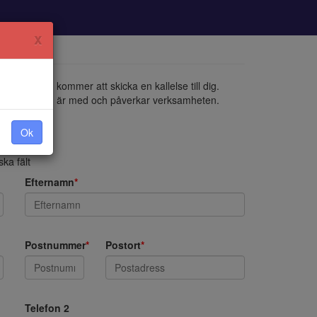
x
an och som kommer att skicka en kallelse till dig.
arrangerar och är med och påverkar verksamheten.
Ok
ka fält
Efternamn
*
Postnummer
*
Postort
*
Telefon 2