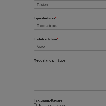
E-postadress
*
Födelsedatum
*
Meddelande/ frågor
Fakturamottagare
Samma som ovan