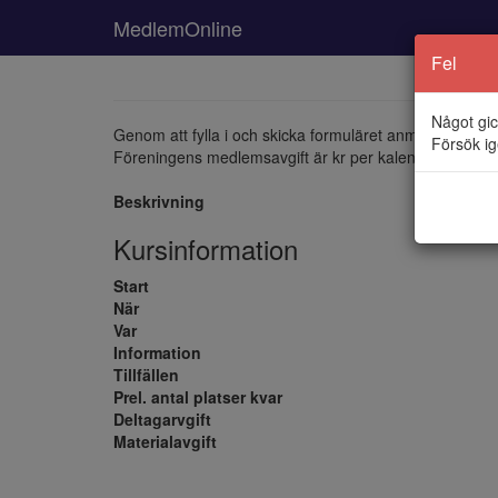
MedlemOnline
Fel
Något gic
Genom att fylla i och skicka formuläret anmäler du dig 
Försök ig
Föreningens medlemsavgift är
kr per kalenderår. Som
Beskrivning
Kursinformation
Start
När
Var
Information
Tillfällen
Prel. antal platser kvar
Deltagarvgift
Materialavgift