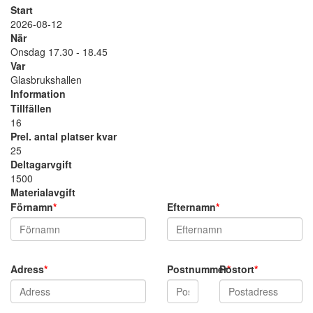
Start
2026-08-12
När
Onsdag 17.30 - 18.45
Var
Glasbrukshallen
Information
Tillfällen
16
Prel. antal platser kvar
25
Deltagarvgift
1500
Materialavgift
Förnamn
*
Efternamn
*
Adress
*
Postnummer
Postort
*
*